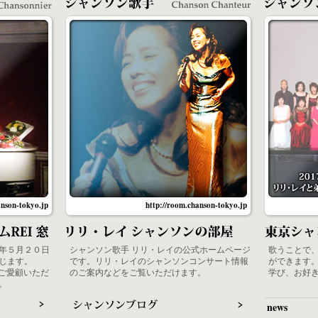
anson-tokyo.jp
http://room.chanson-tokyo.jp
年５月２０日
シャンソン歌手 リリ・レイの公式ホームページ
歌うことで
じます。
です。リリ・レイのシャンソンコンサート情報
ができます
々ご愛顧いただ
のご案内などをご覧いただけます。
学び、お好
。
news