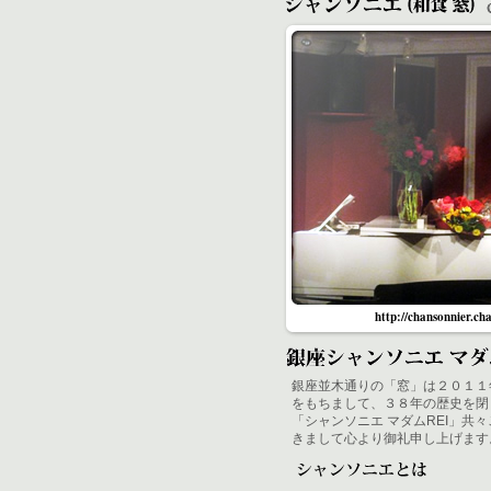
http://chansonnier.ch
銀座並木通りの「窓」は２０１１
をもちまして、３８年の歴史を閉
「シャンソニエ マダムREI」共
きまして心より御礼申し上げます